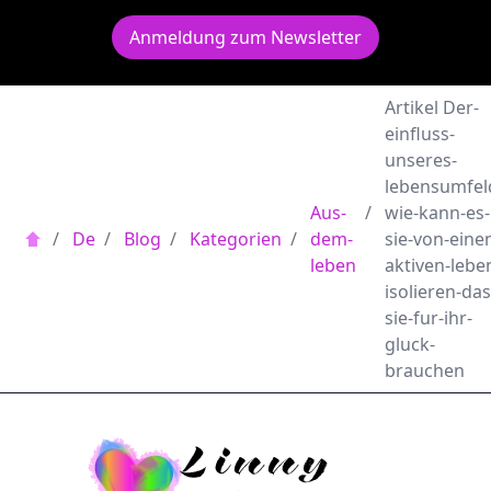
Anmeldung zum Newsletter
Artikel Der-
einfluss-
unseres-
lebensumfel
Aus-
/
wie-kann-es-
/
De
/
Blog
/
Kategorien
/
dem-
sie-von-eine
leben
aktiven-lebe
isolieren-das
sie-fur-ihr-
gluck-
brauchen