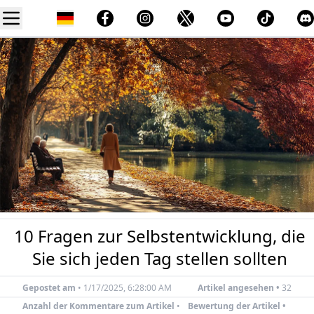
10 Fragen zur Selbstentwicklung, die
Sie sich jeden Tag stellen sollten
Gepostet am
•
1/17/2025, 6:28:00 AM
Artikel angesehen •
32
Anzahl der Kommentare zum Artikel
•
Bewertung der Artikel •