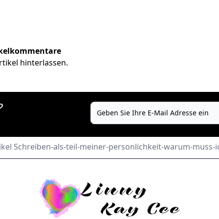
ikelkommentare
ikel hinterlassen.
?
ikel Schreiben-als-teil-meiner-personlichkeit-warum-muss-