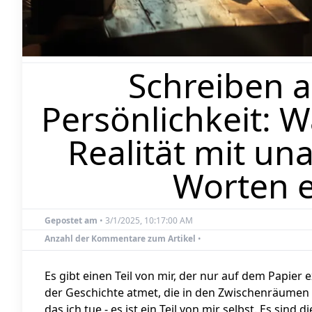
Schreiben a
Persönlichkeit: 
Realität mit u
Worten e
Gepostet am
•
3/1/2025, 10:17:00 AM
Anzahl der Kommentare zum Artikel
•
Es gibt einen Teil von mir, der nur auf dem Papier e
der Geschichte atmet, die in den Zwischenräumen de
das ich tue - es ist ein Teil von mir selbst. Es sin