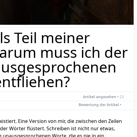
ls Teil meiner
Warum muss ich der
nausgesprochenen
ntfliehen?
Artikel angesehen •
24
Bewertung der Artikel •
xistiert. Eine Version von mir, die zwischen den Zeilen
r Wörter flüstert. Schreiben ist nicht nur etwas,
d die unausgesprochenen Worte, die es nie in ein