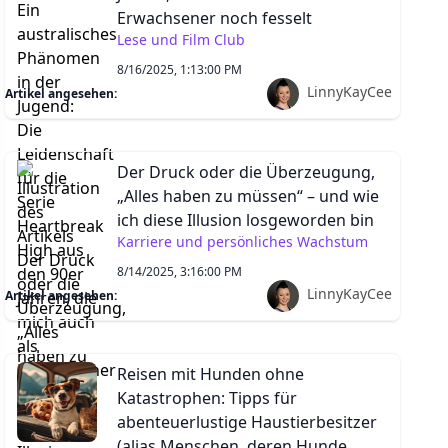
Erwachsener noch fesselt
Lese und Film Club
8/16/2025, 1:13:00 PM
LinnyKayCee
Artikel angesehen:
Der Druck oder die Überzeugung,
„Alles haben zu müssen“ – und wie
ich diese Illusion losgeworden bin
Karriere und persönliches Wachstum
8/14/2025, 3:16:00 PM
LinnyKayCee
Artikel angesehen:
Reisen mit Hunden ohne
Katastrophen: Tipps für
abenteuerlustige Haustierbesitzer
(alias Menschen, deren Hunde