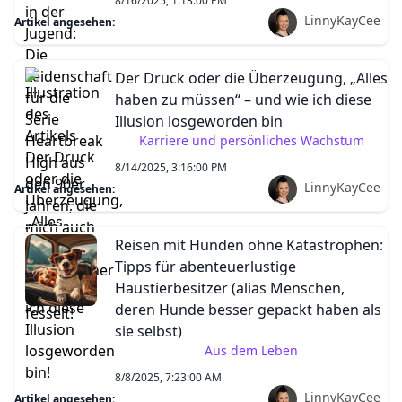
8/16/2025, 1:13:00 PM
LinnyKayCee
Artikel angesehen:
Der Druck oder die Überzeugung, „Alles
haben zu müssen“ – und wie ich diese
Illusion losgeworden bin
Karriere und persönliches Wachstum
8/14/2025, 3:16:00 PM
LinnyKayCee
Artikel angesehen:
Reisen mit Hunden ohne Katastrophen:
Tipps für abenteuerlustige
Haustierbesitzer (alias Menschen,
deren Hunde besser gepackt haben als
sie selbst)
Aus dem Leben
8/8/2025, 7:23:00 AM
LinnyKayCee
Artikel angesehen: