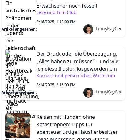
Erwachsener noch fesselt
Lese und Film Club
8/16/2025, 1:13:00 PM
LinnyKayCee
Artikel angesehen:
Der Druck oder die Überzeugung,
„Alles haben zu müssen“ – und wie
ich diese Illusion losgeworden bin
Karriere und persönliches Wachstum
8/14/2025, 3:16:00 PM
LinnyKayCee
Artikel angesehen:
Reisen mit Hunden ohne
Katastrophen: Tipps für
abenteuerlustige Haustierbesitzer
(alias Menschen, deren Hunde