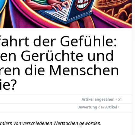
ahrt der Gefühle:
en Gerüchte und
eren die Menschen
ie?
Artikel angesehen •
51
Bewertung der Artikel •
mmlern von verschiedenen Wertsachen geworden.