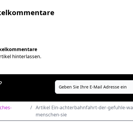
ikelkommentare
ikelkommentare
ikel hinterlassen.
?
ches-
/
Artikel Ein-achterbahnfahrt-der-gefuhle-
menschen-sie