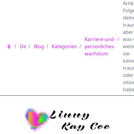
Artik
Folg
dein
trau
aber
Karriere-und-
/
was-i
/
De
/
Blog
/
Kategorien
/
personliches-
wen
wachstum
sie-
kein
trau
oder
visi
hab