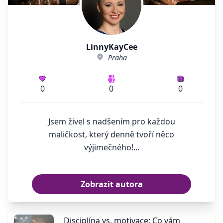
LinnyKayCee
Praha
0
0
0
Jsem živel s nadšením pro každou
maličkost, který denně tvoří něco
výjimečného!...
Zobrazit autora
Disciplína vs. motivace: Co vám