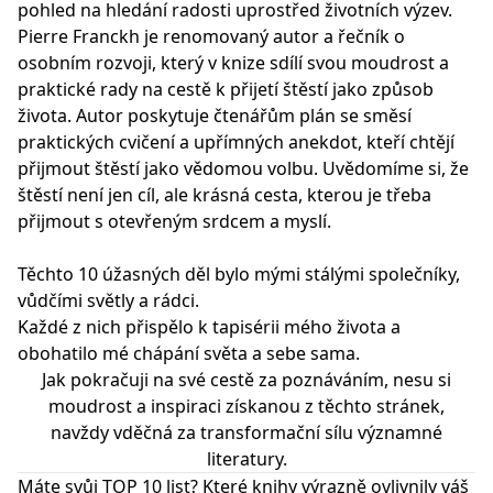
pohled na hledání radosti uprostřed životních výzev.
Pierre Franckh je renomovaný autor a řečník o
osobním rozvoji, který v knize sdílí svou moudrost a
praktické rady na cestě k přijetí štěstí jako způsob
života. Autor poskytuje čtenářům plán se směsí
praktických cvičení a upřímných anekdot, kteří chtějí
přijmout štěstí jako vědomou volbu. Uvědomíme si, že
štěstí není jen cíl, ale krásná cesta, kterou je třeba
přijmout s otevřeným srdcem a myslí.
Těchto 10 úžasných děl bylo mými stálými společníky,
vůdčími světly a rádci.
Každé z nich přispělo k tapisérii mého života a
obohatilo mé chápání světa a sebe sama.
Jak pokračuji na své cestě za poznáváním, nesu si
moudrost a inspiraci získanou z těchto stránek,
navždy vděčná za transformační sílu významné
literatury.
Máte svůj TOP 10 list? Které knihy výrazně ovlivnily váš