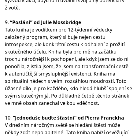
výzvou k akci, abychom uvolnili svůj plný potenciál v
životě.
9.
“Poslání” od Julie Mossbridge
Tato kniha je vodítkem pro 12-týdenní vědecky
založený program, který slibuje nejen cestu
introspekce, ale konkrétní cestu k odhalení a prožití
skutečného účelu. Kniha byla pro mě na začátku
trochu náročnější k pochopení, ale když jsem se do ni
ponořila, zjistila jsem, že jsem na transformační cestě
k autentičtější smysluplnější existenci. Kniha ma
spirituální nádech s velmi rozsáhlou moudrostí. Toto
úžasné dílo je pro každého, kdo hledá hlubší spojení se
svým skutečným já. Po důkladné četbě těchto stránek
ve mně obsah zanechal velkou vděčnost.
10.
“Jednoduše buďte šťastni” od Pierra Franckha
V dnešním náročným světě se hledání štěstí může
někdy zdát nepolapitelné. Tato kniha nabízí osvěžující