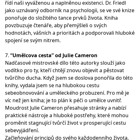
řídí naši vyváženou a naplněnou existenci. Dr. Friedl
jako uznávaný odborník na psychologii, se ve své knize
ponořuje do složitého tance prvků života. Kniha
povzbuzuje čtenáře, aby přemýšleli o svých
hodnotách, vášních a prioritách a podporovali hluboké
spojení se svým nitrem.
7.
“Umělcova cesta” od Julie Cameron
Nadčasové mistrovské dílo této autorky slouží jako
vodítko pro ty, kteří chtějí znovu objevit a pěstovat
tvůrčího ducha. Když jsem se doslova ponořila do této
knihy, vydala jsem se na hlubokou cestu
sebeobnovování a uměleckého probuzení. Pro mě je
víc než jen kniha; je to plán k péči o umělce uvnitř.
Moudrost Julie Cameron přesahuje stránky a nabízí
praktické nástroje a hluboké postřehy, které mohou
proměnit stagnující tvůrčí život v prosperující cestu
sebevyjádření.
Začleňování principů do svého každodenního života,