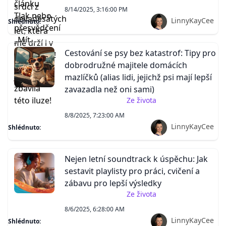
8/14/2025, 3:16:00 PM
LinnyKayCee
Shlédnuto:
Cestování se psy bez katastrof: Tipy pro
dobrodružné majitele domácích
mazlíčků (alias lidi, jejichž psi mají lepší
zavazadla než oni sami)
Ze života
8/8/2025, 7:23:00 AM
LinnyKayCee
Shlédnuto:
Nejen letní soundtrack k úspěchu: Jak
sestavit playlisty pro práci, cvičení a
zábavu pro lepší výsledky
Ze života
8/6/2025, 6:28:00 AM
LinnyKayCee
Shlédnuto: