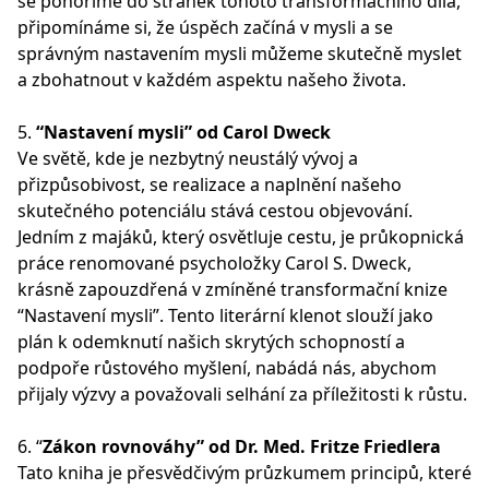
se ponoříme do stránek tohoto transformačního díla,
připomínáme si, že úspěch začíná v mysli a se
správným nastavením mysli můžeme skutečně myslet
a zbohatnout v každém aspektu našeho života.
5.
“Nastavení mysli” od Carol Dweck
Ve světě, kde je nezbytný neustálý vývoj a
přizpůsobivost, se realizace a naplnění našeho
skutečného potenciálu stává cestou objevování.
Jedním z majáků, který osvětluje cestu, je průkopnická
práce renomované psycholožky Carol S. Dweck,
krásně zapouzdřená v zmíněné transformační knize
“Nastavení mysli”. Tento literární klenot slouží jako
plán k odemknutí našich skrytých schopností a
podpoře růstového myšlení, nabádá nás, abychom
přijaly výzvy a považovali selhání za příležitosti k růstu.
6. “
Zákon rovnováhy” od Dr. Med. Fritze Friedlera
Tato kniha je přesvědčivým průzkumem principů, které