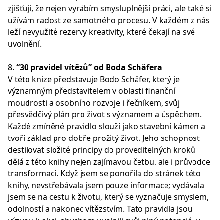
zjišťuji, že nejen vyrábím smysluplnější práci, ale také si
užívám radost ze samotného procesu. V každém z nás
leží nevyužité rezervy kreativity, které čekají na své
uvolnění.
8.
“30 pravidel vítězů” od Boda Schäfera
V této knize představuje Bodo Schäfer, který je
významným představitelem v oblasti finanční
moudrosti a osobního rozvoje i řečníkem, svůj
přesvědčivý plán pro život s významem a úspěchem.
Každé zmíněné pravidlo slouží jako stavební kámen a
tvoří základ pro dobře prožitý život. Jeho schopnost
destilovat složité principy do proveditelných kroků
dělá z této knihy nejen zajímavou četbu, ale i průvodce
transformací. Když jsem se ponořila do stránek této
knihy, nevstřebávala jsem pouze informace; vydávala
jsem se na cestu k životu, který se vyznačuje smyslem,
odolností a nakonec vítězstvím. Tato pravidla jsou