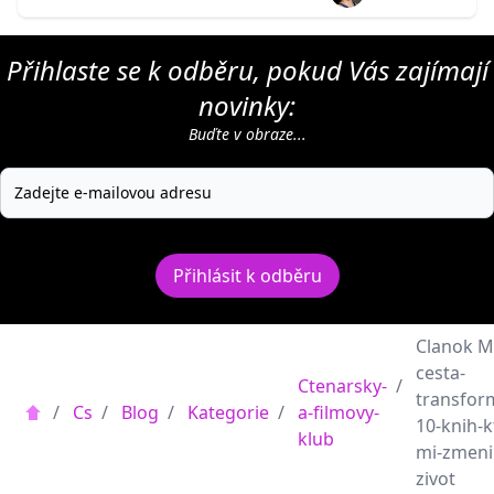
Přihlaste se k odběru, pokud Vás zajímají
novinky:
Buďte v obraze...
Přihlásit k odběru
Clanok M
cesta-
Ctenarsky-
/
transfor
/
Cs
/
Blog
/
Kategorie
/
a-filmovy-
10-knih-k
klub
mi-zmeni
zivot