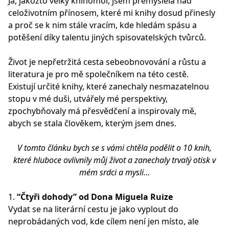
Já, jakožto velký knihomol, jsem přemýšlela nad
celoživotním přínosem, které mi knihy dosud přinesly
a proč se k nim stále vracím, kde hledám spásu a
potěšení díky talentu jiných spisovatelských tvůrců.
Život je nepřetržitá cesta sebeobnovování a růstu a
literatura je pro mě společníkem na této cestě.
Existují určité knihy, které zanechaly nesmazatelnou
stopu v mé duši, utvářely mé perspektivy,
zpochybňovaly má přesvědčení a inspirovaly mě,
abych se stala člověkem, kterým jsem dnes.
V tomto článku bych se s vámi chtěla podělit o 10 knih,
které hluboce ovlivnily můj život a zanechaly trvalý otisk v
mém srdci a mysli…
1.
“Čtyři dohody” od Dona Miguela Ruize
Vydat se na literární cestu je jako vyplout do
neprobádaných vod, kde cílem není jen místo, ale