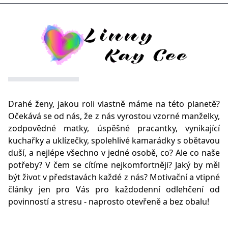
Drahé ženy, jakou roli vlastně máme na této planetě?
Očekává se od nás, že z nás vyrostou vzorné manželky,
zodpovědné matky, úspěšné pracantky, vynikající
kuchařky a uklízečky, spolehlivé kamarádky s obětavou
duší, a nejlépe všechno v jedné osobě, co? Ale co naše
potřeby? V čem se cítíme nejkomfortněji? Jaký by měl
být život v představách každé z nás? Motivační a vtipné
články jen pro Vás pro každodenní odlehčení od
povinností a stresu - naprosto otevřeně a bez obalu!