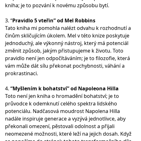
kniha; je to pozvání k novému způsobu bytí.
3. “
Pravidlo 5 vteřin” od Mel Robbins
Tato kniha mi pomohla nalézt odvahu k rozhodnutí a
činům skličujícím úkolem. Mel v této knize poskytuje
jednoduchý, ale výkonný nástroj, který má potenciál
změnit způsob, jakým přistupujeme k životu. Toto
pravidlo není jen odpočítáváním; je to filozofie, která
vám může dát sílu překonat pochybnosti, váhání a
prokrastinaci.
4.
“Myšlením k bohatství” od Napoleona Hilla
Toto není jen kniha o hromadění bohatství; je to
průvodce k odemknutí celého spektra lidského
potenciálu. Nadčasová moudrost Napolena Hilla
nadále inspiruje generace a vyzývá jednotlivce, aby
překonali omezení, pěstovali odolnost a přijali
neomezené možnosti, které leží na jejich dosah. Když