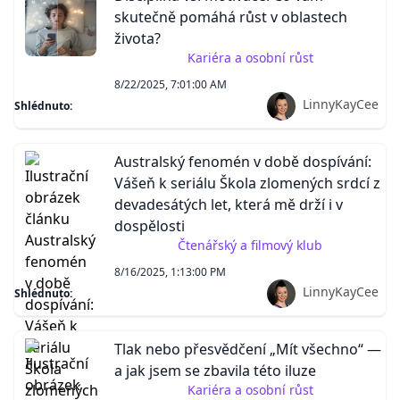
skutečně pomáhá růst v oblastech
života?
Kariéra a osobní růst
8/22/2025, 7:01:00 AM
LinnyKayCee
Shlédnuto:
Australský fenomén v době dospívání:
Vášeň k seriálu Škola zlomených srdcí z
devadesátých let, která mě drží i v
dospělosti
Čtenářský a filmový klub
8/16/2025, 1:13:00 PM
LinnyKayCee
Shlédnuto:
Tlak nebo přesvědčení „Mít všechno“ —
a jak jsem se zbavila této iluze
Kariéra a osobní růst