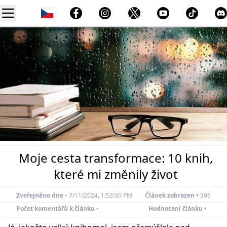
Moje cesta transformace: 10 knih,
které mi změnily život
Zveřejněno dne
•
7/11/2024, 1:53:00 PM
Článek zobrazen •
306
Počet komentářů k článku
•
Hodnocení článku •