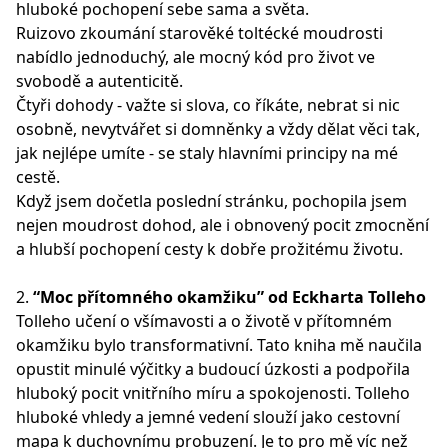
hluboké pochopení sebe sama a světa.
Ruizovo zkoumání starověké toltécké moudrosti
nabídlo jednoduchý, ale mocný kód pro život ve
svobodě a autenticitě.
Čtyři dohody - važte si slova, co říkáte, nebrat si nic
osobně, nevytvářet si domněnky a vždy dělat věci tak,
jak nejlépe umíte - se staly hlavními principy na mé
cestě.
Když jsem dočetla poslední stránku, pochopila jsem
nejen moudrost dohod, ale i obnovený pocit zmocnění
a hlubší pochopení cesty k dobře prožitému životu.
2.
“Moc přítomného okamžiku” od Eckharta Tolleho
Tolleho učení o všímavosti a o životě v přítomném
okamžiku bylo transformativní. Tato kniha mě naučila
opustit minulé výčitky a budoucí úzkosti a podpořila
hluboký pocit vnitřního míru a spokojenosti. Tolleho
hluboké vhledy a jemné vedení slouží jako cestovní
mapa k duchovnímu probuzení. Je to pro mě víc než