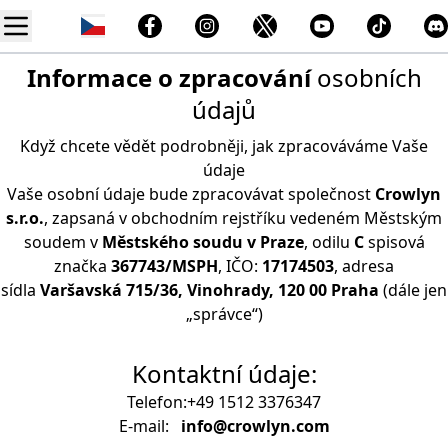
Informace o zpracování
osobních
údajů
Když chcete vědět podrobněji, jak zpracováváme Vaše
údaje
Vaše osobní údaje bude zpracovávat společnost
Crowlyn
s.r.o.
, zapsaná v obchodním rejstříku vedeném Městským
soudem v
Městského soudu v Praze
, odilu
C
spisová
značka
367743/MSPH
, IČO:
17174503
, adresa
sídla
Varšavská 715/36, Vinohrady, 120 00 Praha
(dále jen
„správce“)
Kontaktní údaje:
Telefon:
+49 1512 3376347
E-mail:
info@crowlyn.com