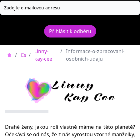
Přihlásit k odběru
Linny-
/
Informace-o-zpracovani-
/
Cs
/
kay-cee
osobnich-udaju
Drahé ženy, jakou roli vlastně máme na této planetě?
Očekává se od nás, že z nás vyrostou vzorné manželky,