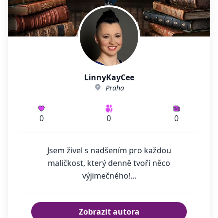
LinnyKayCee
Praha
0
0
0
Jsem živel s nadšením pro každou
maličkost, který denně tvoří něco
výjimečného!...
Zobrazit autora