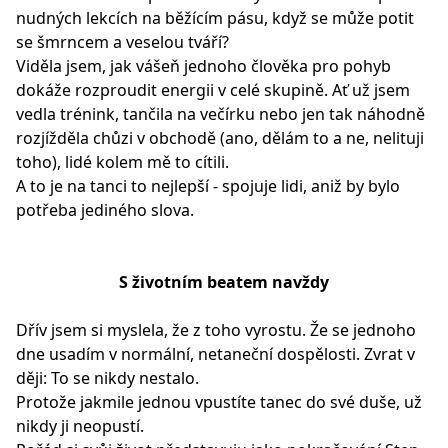
nudných lekcích na běžícím pásu, když se může potit
se šmrncem a veselou tváří?
Viděla jsem, jak vášeň jednoho člověka pro pohyb
dokáže rozproudit energii v celé skupině. Ať už jsem
vedla trénink, tančila na večírku nebo jen tak náhodně
rozjížděla chůzi v obchodě (ano, dělám to a ne, nelituji
toho), lidé kolem mě to cítili.
A to je na tanci to nejlepší - spojuje lidi, aniž by bylo
potřeba jediného slova.
S životním beatem navždy
Dřív jsem si myslela, že z toho vyrostu. Že se jednoho
dne usadím v normální, netaneční dospělosti. Zvrat v
ději: To se nikdy nestalo.
Protože jakmile jednou vpustíte tanec do své duše, už
nikdy ji neopustí.