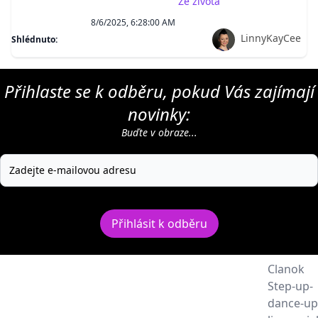
Ze života
8/6/2025, 6:28:00 AM
LinnyKayCee
Shlédnuto:
Přihlaste se k odběru, pokud Vás zajímají
novinky:
Buďte v obraze...
Přihlásit k odběru
Clanok
Step-up-
dance-up