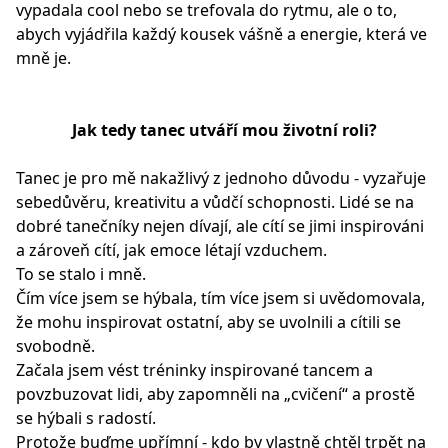
vypadala cool nebo se trefovala do rytmu, ale o to,
abych vyjádřila každý kousek vášně a energie, která ve
mně je.
Jak tedy tanec utváří mou životní roli?
Tanec je pro mě nakažlivý z jednoho důvodu - vyzařuje
sebedůvěru, kreativitu a vůdčí schopnosti. Lidé se na
dobré tanečníky nejen dívají, ale cítí se jimi inspirováni
a zároveň cítí, jak emoce létají vzduchem.
To se stalo i mně.
Čím více jsem se hýbala, tím více jsem si uvědomovala,
že mohu inspirovat ostatní, aby se uvolnili a cítili se
svobodně.
Začala jsem vést tréninky inspirované tancem a
povzbuzovat lidi, aby zapomněli na „cvičení“ a prostě
se hýbali s radostí.
Protože buďme upřímní - kdo by vlastně chtěl trpět na