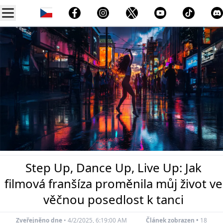
Step Up, Dance Up, Live Up: Jak
filmová franšíza proměnila můj život ve
věčnou posedlost k tanci
Zveřejněno dne
•
4/2/2025, 6:19:00 AM
Článek zobrazen •
19