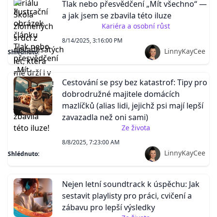
Tlak nebo přesvědčení „Mít všechno“ —
a jak jsem se zbavila této iluze
Kariéra a osobní růst
8/14/2025, 3:16:00 PM
LinnyKayCee
Shlédnuto:
Cestování se psy bez katastrof: Tipy pro
dobrodružné majitele domácích
mazlíčků (alias lidi, jejichž psi mají lepší
zavazadla než oni sami)
Ze života
8/8/2025, 7:23:00 AM
LinnyKayCee
Shlédnuto:
Nejen letní soundtrack k úspěchu: Jak
sestavit playlisty pro práci, cvičení a
zábavu pro lepší výsledky