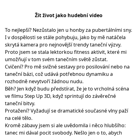
Žít život jako hudební video
To nejlepší? Nezůstalo jen u honby za pubertálními sny.
I v dospělosti se stále pohybuju, jako by mě natáčela
skrytá kamera pro nejnovější trendy taneční výzvy.
Proto jsem se stala lektorkou fitness aktivit, které mi
umožňují v tom svém tanečním světě zůstat.
Cvičení? Pro mě svižné sestavy pro posilování nebo na
taneční bázi, což udává potřebnou dynamiku a
rozhodně nevytvoří žádnou nudu.
Běh? Jen když budu předstírat, že je to vrcholná scéna
ve filmu Step Up 3D, když sprintují do závěrečné
taneční bitvy.
Protažení? Vyžadují se dramatické současné vlny paží
na celé tělo.
Kromě zábavy jsem si ale uvědomila i něco hlubšího:
tanec mi dával pocit svobody. Nešlo jen o to, abych