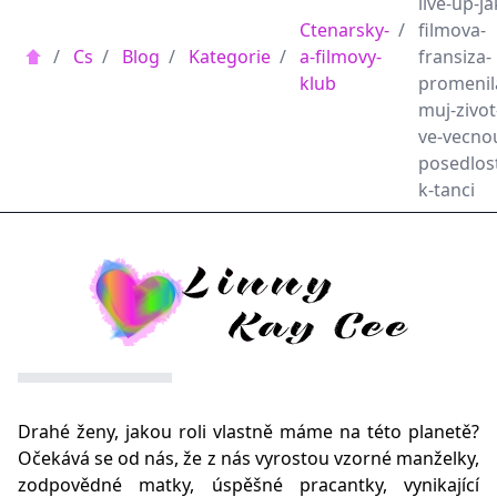
live-up-ja
Ctenarsky-
/
filmova-
/
Cs
/
Blog
/
Kategorie
/
a-filmovy-
fransiza-
klub
promenil
muj-zivot
ve-vecno
posedlos
k-tanci
Drahé ženy, jakou roli vlastně máme na této planetě?
Očekává se od nás, že z nás vyrostou vzorné manželky,
zodpovědné matky, úspěšné pracantky, vynikající