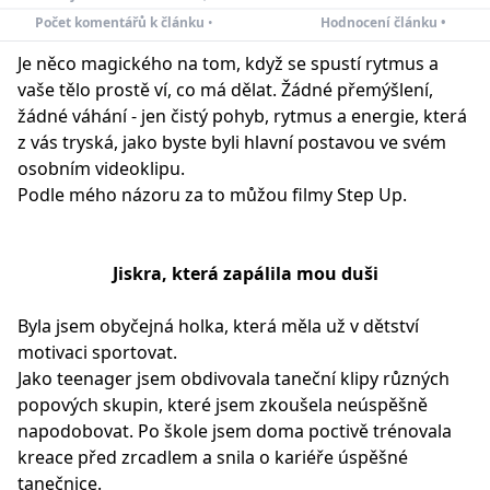
Počet komentářů k článku
•
Hodnocení článku •
Je něco magického na tom, když se spustí rytmus a
vaše tělo prostě ví, co má dělat. Žádné přemýšlení,
žádné váhání - jen čistý pohyb, rytmus a energie, která
z vás tryská, jako byste byli hlavní postavou ve svém
osobním videoklipu.
Podle mého názoru za to můžou filmy Step Up.
Jiskra, která zapálila mou duši
Byla jsem obyčejná holka, která měla už v dětství
motivaci sportovat.
Jako teenager jsem obdivovala taneční klipy různých
popových skupin, které jsem zkoušela neúspěšně
napodobovat. Po škole jsem doma poctivě trénovala
kreace před zrcadlem a snila o kariéře úspěšné
tanečnice.