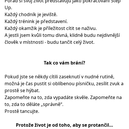
Pořád si svůj život představuju jako pokračování Step
Up.
Každý chodník je jeviště.
Každý trénink je představení.
Každý okamžik je příležitost cítit se naživu.
A jestli jsem kvůli tomu divná, klidně budu nejdivnější
člověk v místnosti - budu tančit celý život.
Tak co vám brání?
Pokud jste se někdy cítili zaseknutí v nudné rutině,
možná je čas pustit si oblíbenou písničku, zesílit zvuk a
prostě se hýbat.
Zapomeňte na to, zda vypadáte skvěle. Zapomeňte na
to, zda to děláte „správně“.
Prostě tancujte.
Protože život je od toho, aby se protančil…