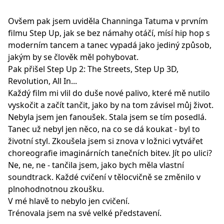
Ovšem pak jsem uviděla Channinga Tatuma v prvním
filmu Step Up, jak se bez námahy otáčí, mísí hip hop s
moderním tancem a tanec vypadá jako jediný způsob,
jakým by se člověk měl pohybovat.
Pak přišel Step Up 2: The Streets, Step Up 3D,
Revolution, All In...
Každý film mi vlil do duše nové palivo, které mě nutilo
vyskočit a začít tančit, jako by na tom závisel můj život.
Nebyla jsem jen fanoušek. Stala jsem se tím posedlá.
Tanec už nebyl jen něco, na co se dá koukat - byl to
životní styl. Zkoušela jsem si znova v ložnici vytvářet
choreografie imaginárních tanečních bitev. Jít po ulici?
Ne, ne, ne - tančila jsem, jako bych měla vlastní
soundtrack. Každé cvičení v tělocvičně se změnilo v
plnohodnotnou zkoušku.
V mé hlavě to nebylo jen cvičení.
Trénovala jsem na své velké představení.