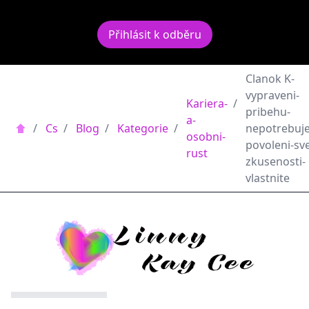
Přihlásit k odběru
Clanok K-
vypraveni-
Kariera-
/
pribehu-
a-
/
Cs
/
Blog
/
Kategorie
/
nepotrebuje
osobni-
povoleni-sv
rust
zkusenosti-
vlastnite