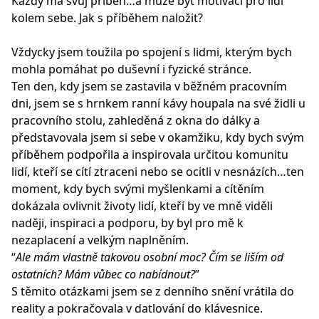
Každý má svůj příběh…a může být motivací pro lidi
kolem sebe. Jak s příběhem naložit?
Vždycky jsem toužila po spojení s lidmi, kterým bych
mohla pomáhat po duševní i fyzické stránce.
Ten den, kdy jsem se zastavila v běžném pracovním
dni, jsem se s hrnkem ranní kávy houpala na své židli u
pracovního stolu, zahleděná z okna do dálky a
představovala jsem si sebe v okamžiku, kdy bych svým
příběhem podpořila a inspirovala určitou komunitu
lidí, kteří se cítí ztraceni nebo se ocitli v nesnázích…ten
moment, kdy bych svými myšlenkami a cítěním
dokázala ovlivnit životy lidí, kteří by ve mně viděli
naději, inspiraci a podporu, by byl pro mě k
nezaplacení a velkým naplněním.
“
Ale mám vlastně takovou osobní moc? Čím se liším od
ostatních? Mám vůbec co nabídnout?
”
S těmito otázkami jsem se z denního snění vrátila do
reality a pokračovala v datlování do klávesnice.