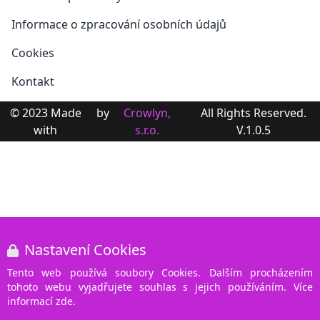
Informace o zpracování osobních údajů
Cookies
Kontakt
© 2023 Made
by
Crowlyn,
All Rights Reserved.
with
s.r.o.
V.1.0.5
Nastavení Cookies
Tento web používá soubory Cookies. Dalším procházením
tohoto webu vyjadřujete souhlas s jejich používáním. Více
informací zde.