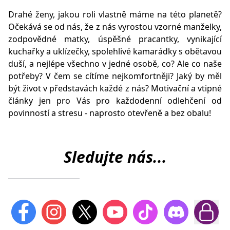
Drahé ženy, jakou roli vlastně máme na této planetě?
Očekává se od nás, že z nás vyrostou vzorné manželky,
zodpovědné matky, úspěšné pracantky, vynikající
kuchařky a uklízečky, spolehlivé kamarádky s obětavou
duší, a nejlépe všechno v jedné osobě, co? Ale co naše
potřeby? V čem se cítíme nejkomfortněji? Jaký by měl
být život v představách každé z nás? Motivační a vtipné
články jen pro Vás pro každodenní odlehčení od
povinností a stresu - naprosto otevřeně a bez obalu!
Sledujte nás...