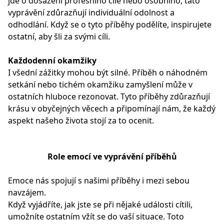
jde o dosažení profesního cíle nebo osobního, tato
vyprávění zdůrazňují individuální odolnost a
odhodlání. Když se o tyto příběhy podělíte, inspirujete
ostatní, aby šli za svými cíli.
Každodenní okamžiky
I všední zážitky mohou být silné. Příběh o náhodném
setkání nebo tichém okamžiku zamyšlení může v
ostatních hluboce rezonovat. Tyto příběhy zdůrazňují
krásu v obyčejných věcech a připomínají nám, že každý
aspekt našeho života stojí za to ocenit.
Role emocí ve vyprávění příběhů
Emoce nás spojují s našimi příběhy i mezi sebou
navzájem.
Když vyjádříte, jak jste se při nějaké události cítili,
umožníte ostatním vžít se do vaší situace. Toto