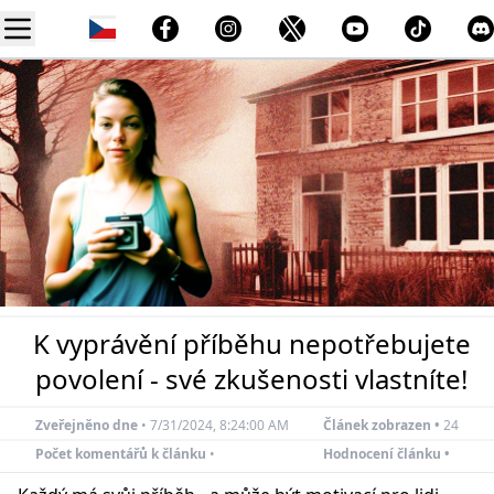
K vyprávění příběhu nepotřebujete
povolení - své zkušenosti vlastníte!
Zveřejněno dne
•
7/31/2024, 8:24:00 AM
Článek zobrazen •
25
Počet komentářů k článku
•
Hodnocení článku •