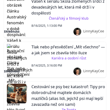
Vášeň k seriálu Škola zlomených srdcí z
devadesátých let, která mě drží i v
dospělosti
Čtenářský a filmový klub
8/16/2025, 1:13:00 PM
LinnyKayCee
Shlédnuto:
Tlak nebo přesvědčení „Mít všechno“ —
a jak jsem se zbavila této iluze
Kariéra a osobní růst
8/14/2025, 3:16:00 PM
LinnyKayCee
Shlédnuto:
Cestování se psy bez katastrof: Tipy pro
dobrodružné majitele domácích
mazlíčků (alias lidi, jejichž psi mají lepší
zavazadla než oni sami)
Ze života