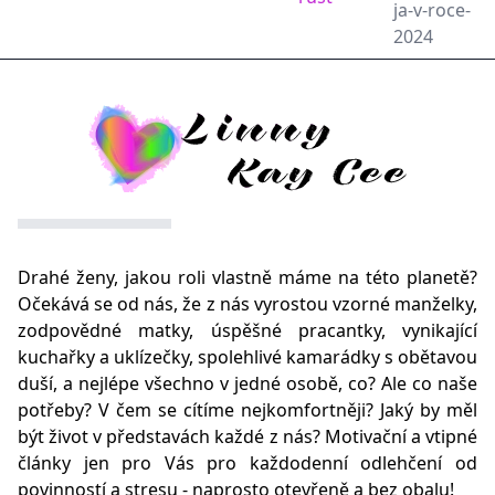
ja-v-roce-
2024
Drahé ženy, jakou roli vlastně máme na této planetě?
Očekává se od nás, že z nás vyrostou vzorné manželky,
zodpovědné matky, úspěšné pracantky, vynikající
kuchařky a uklízečky, spolehlivé kamarádky s obětavou
duší, a nejlépe všechno v jedné osobě, co? Ale co naše
potřeby? V čem se cítíme nejkomfortněji? Jaký by měl
být život v představách každé z nás? Motivační a vtipné
články jen pro Vás pro každodenní odlehčení od
povinností a stresu - naprosto otevřeně a bez obalu!