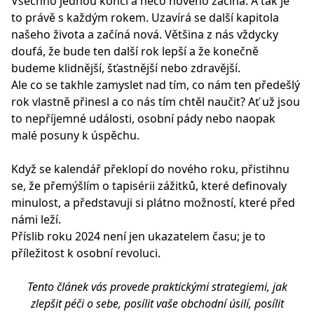
Všechno jednou končí a něco nového začíná. A tak je
to právě s každým rokem. Uzavírá se další kapitola
našeho života a začíná nová. Většina z nás vždycky
doufá, že bude ten další rok lepší a že konečně
budeme klidnější, šťastnější nebo zdravější.
Ale co se takhle zamyslet nad tím, co nám ten předešlý
rok vlastně přinesl a co nás tím chtěl naučit? Ať už jsou
to nepříjemné události, osobní pády nebo naopak
malé posuny k úspěchu.
Když se kalendář překlopí do nového roku, přistihnu
se, že přemýšlím o tapisérii zážitků, které definovaly
minulost, a představuji si plátno možností, které před
námi leží.
Příslib roku 2024 není jen ukazatelem času; je to
příležitost k osobní revoluci.
Tento článek vás provede praktickými strategiemi, jak
zlepšit péči o sebe, posílit vaše obchodní úsilí, posílit