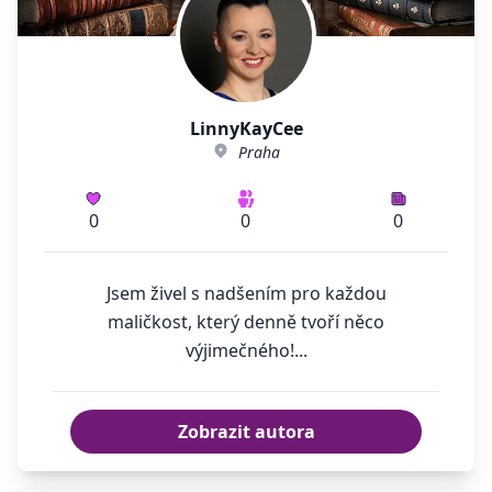
LinnyKayCee
Praha
0
0
0
Jsem živel s nadšením pro každou
maličkost, který denně tvoří něco
výjimečného!...
Zobrazit autora