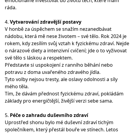
emocionálně investovat do životů těch, které mám
ráda.
4.
Vytvarování zdravější postavy
V honbě za úspěchem se snažím nezanedbávat
nádobu, která mě nese životem – své tělo. Rok 2024 je
rokem, kdy zesílím svůj vztah k fyzickému zdraví. Nejde
o nárazové diety a intenzivní cvičení; jde o to vyživovat
své tělo s láskou a respektem.
Představte si uspokojení z ranního běhání nebo
potravu z doma uvařeného zdravého jídla.
Tyto volby nejsou tresty, ale oslavy odolnosti a síly
mého těla.
Tím, že dávám přednost fyzickému zdraví, pokládám
základy pro energičtější, živější verzi sebe sama.
5.
Péče o zahradu duševního zdraví
Uprostřed shonu bylo mé duševní zdraví tichým
společníkem, který přestál bouře ve stínech. Letos