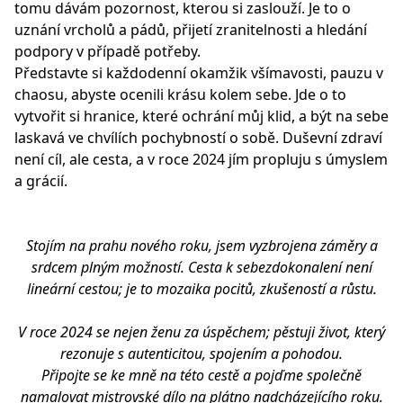
tomu dávám pozornost, kterou si zaslouží. Je to o
uznání vrcholů a pádů, přijetí zranitelnosti a hledání
podpory v případě potřeby.
Představte si každodenní okamžik všímavosti, pauzu v
chaosu, abyste ocenili krásu kolem sebe. Jde o to
vytvořit si hranice, které ochrání můj klid, a být na sebe
laskavá ve chvílích pochybností o sobě. Duševní zdraví
není cíl, ale cesta, a v roce 2024 jím propluju s úmyslem
a grácií.
Stojím na prahu nového roku, jsem vyzbrojena záměry a
srdcem plným možností. Cesta k sebezdokonalení není
lineární cestou; je to mozaika pocitů, zkušeností a růstu.
V roce 2024 se nejen ženu za úspěchem; pěstuji život, který
rezonuje s autenticitou, spojením a pohodou.
Připojte se ke mně na této cestě a pojďme společně
namalovat mistrovské dílo na plátno nadcházejícího roku.