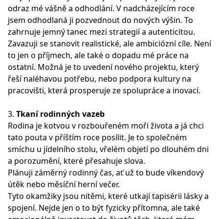
odraz mé vášně a odhodlání. V nadcházejícím roce
jsem odhodlaná ji pozvednout do nových výšin. To
zahrnuje jemný tanec mezi strategií a autenticitou.
Zavazuji se stanovit realistické, ale ambiciózní cíle. Není
to jen o příjmech, ale také o dopadu mé práce na
ostatní. Možná je to uvedení nového projektu, který
řeší naléhavou potřebu, nebo podpora kultury na
pracovišti, která prosperuje ze spolupráce a inovací.
3.
Tkaní rodinných vazeb
Rodina je kotvou v rozbouřeném moři života a já chci
tato pouta v příštím roce posílit. Je to společném
smíchu u jídelního stolu, vřelém objetí po dlouhém dni
a porozumění, které přesahuje slova.
Plánuji záměrný rodinný čas, ať už to bude víkendový
útěk nebo měsíční herní večer.
Tyto okamžiky jsou nitěmi, které utkají tapisérii lásky a
spojení. Nejde jen o to být fyzicky přítomna, ale také