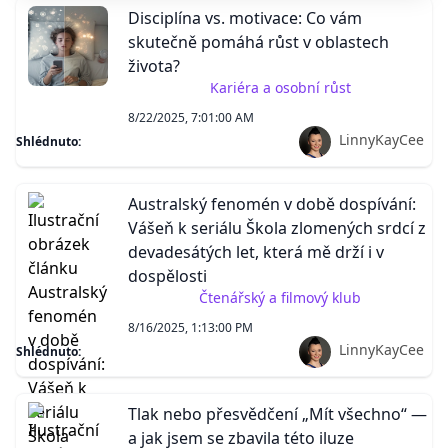
Disciplína vs. motivace: Co vám
skutečně pomáhá růst v oblastech
života?
Kariéra a osobní růst
8/22/2025, 7:01:00 AM
LinnyKayCee
Shlédnuto:
Australský fenomén v době dospívání:
Vášeň k seriálu Škola zlomených srdcí z
devadesátých let, která mě drží i v
dospělosti
Čtenářský a filmový klub
8/16/2025, 1:13:00 PM
LinnyKayCee
Shlédnuto:
Tlak nebo přesvědčení „Mít všechno“ —
a jak jsem se zbavila této iluze