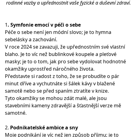
rodinné vazby a upřednostnit vaše fyzické a duševní zdraví.
1
. Symfonie emocí v péči o sebe
Péče o sebe není jen módní slovo; je to hymna
sebelásky a zachování.
V roce 2024 se zavazuji, že upřednostním své vlastní
blaho. Je to víc než bublinkové koupele a pleťové
masky; je to o tom, jak pro sebe vydolovat hodnotné
okamžiky uprostřed náročného života.
Představte si radost z toho, že se probudíte o pár
minut dříve a vychutnáte si šálek kávy v blažené
samotě nebo se před spaním ztratíte v knize.
Tyto okamžiky se mohou zdát malé, ale jsou
stavebními kameny zdravější a šťastnější verze mě
samotné.
2.
Podnikatelské ambice a sny
Moje podnikání je víc než jen způsob příjmu; je to