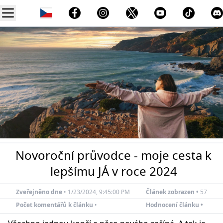
Novoroční průvodce - moje cesta k
lepšímu JÁ v roce 2024
Zveřejněno dne
•
1/23/2024, 9:45:00 PM
Článek zobrazen •
57
Počet komentářů k článku
•
Hodnocení článku •