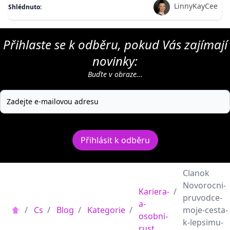
LinnyKayCee
Shlédnuto:
Přihlaste se k odběru, pokud Vás zajímají
novinky:
Buďte v obraze...
Přihlásit k odběru
Clanok
Novorocni-
Kariera-
/
pruvodce-
a-
/
Cs
/
Blog
/
Kategorie
/
moje-cesta-
osobni-
k-lepsimu-
rust