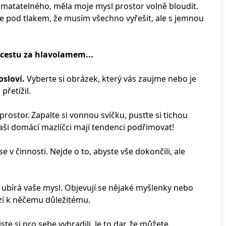
 hmatatelného, měla moje mysl prostor volně bloudit.
 ne pod tlakem, že musím všechno vyřešit, ale s jemnou
í cestu za hlavolamem...
osloví.
Vyberte si obrázek, který vás zaujme nebo je
přetížil.
prostor. Zapalte si vonnou svíčku, pusťte si tichou
vaši domácí mazlíčci mají tendenci podřimovat!
se v činnosti. Nejde o to, abyste vše dokončili, ale
e ubírá vaše mysl. Objevují se nějaké myšlenky nebo
ízí k něčemu důležitému.
jste si pro sebe vyhradili. Je to dar, že můžete