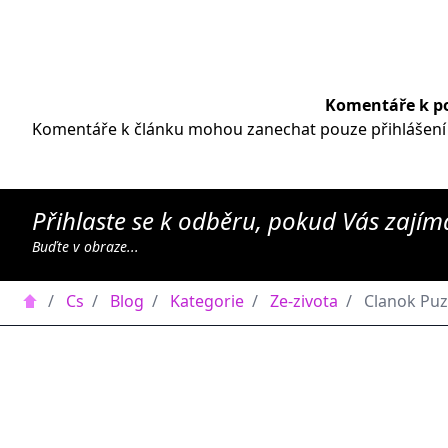
Komentáře k p
Komentáře k článku mohou zanechat pouze přihlášení 
Přihlaste se k odběru, pokud Vás zajíma
Buďte v obraze...
/
Cs
/
Blog
/
Kategorie
/
Ze-zivota
/
Clanok Puz