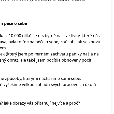
í péče o sebe
 z 10 000 dílků, je nezbytné najít aktivity, které nás
bava, byla to forma péče o sebe, způsob, jak se znovu
bem.
dílek (který jsem po mírném záchvatu paniky našla na
ný obraz, ale také jsem pocítila obnovený pocit
ané způsoby, kterými nacházíme sami sebe.
oň vyřešíme velkou záhadu svých pracovních úkolů
e? Jaké obrazy vás přitahují nejvíce a proč?