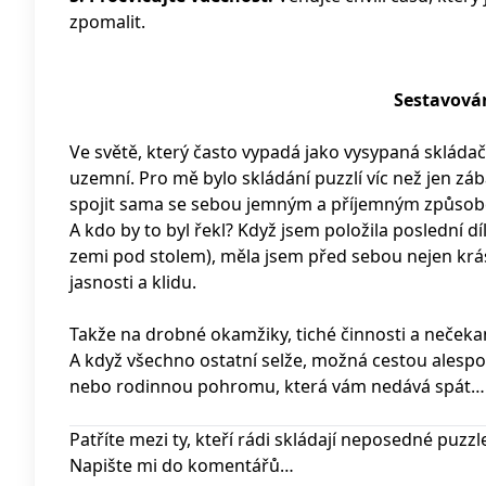
zpomalit.
Sestavován
Ve světě, který často vypadá jako vysypaná skládačka
uzemní. Pro mě bylo skládání puzzlí víc než jen zá
spojit sama se sebou jemným a příjemným způso
A kdo by to byl řekl? Když jsem položila poslední 
zemi pod stolem), měla jsem před sebou nejen krás
jasnosti a klidu.
Takže na drobné okamžiky, tiché činnosti a neček
A když všechno ostatní selže, možná cestou alesp
nebo rodinnou pohromu, která vám nedává spát…
Patříte mezi ty, kteří rádi skládají neposedné puzzl
Napište mi do komentářů…