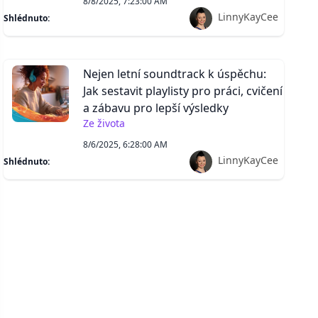
8/8/2025, 7:23:00 AM
LinnyKayCee
Shlédnuto:
Nejen letní soundtrack k úspěchu:
Jak sestavit playlisty pro práci, cvičení
a zábavu pro lepší výsledky
Ze života
8/6/2025, 6:28:00 AM
LinnyKayCee
Shlédnuto: