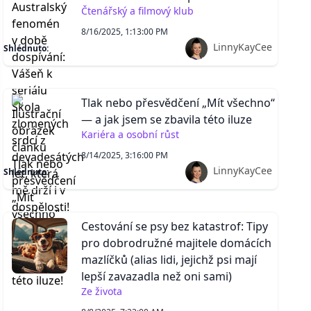
Čtenářský a filmový klub
8/16/2025, 1:13:00 PM
LinnyKayCee
Shlédnuto:
Tlak nebo přesvědčení „Mít všechno“
— a jak jsem se zbavila této iluze
Kariéra a osobní růst
8/14/2025, 3:16:00 PM
LinnyKayCee
Shlédnuto:
Cestování se psy bez katastrof: Tipy
pro dobrodružné majitele domácích
mazlíčků (alias lidi, jejichž psi mají
lepší zavazadla než oni sami)
Ze života