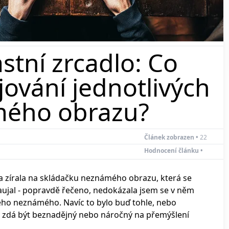
astní zrcadlo: Co
jování jednotlivých
mého obrazu?
Článek zobrazen •
22
Hodnocení článku •
a zírala na skládačku neznámého obrazu, která se
zaujal - popravdě řečeno, nedokázala jsem se v něm
čeho neznámého. Navíc to bylo buď tohle, nebo
e zdá být beznadějný nebo náročný na přemýšlení