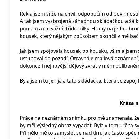
Řekla jsem si že na chvíli odpobočím od povinností
A tak jsem vyzbrojená záhadnou skládačkou a šálke
pomalu a rozvážně třídit dílky. Hrany na jednu h
kousek, který nějakým způsobem skončil v mé bačk
Jak jsem spojovala kousek po kousku, všimla jsem 
ustupoval do pozadí. Otravná e-mailová oznámení, 
dokonce i nejnovější dějový zvrat v mém oblíbeném 
Byla jsem tu jen já a tato skládačka, která se zapoj
Krása 
Práce na neznámém snímku pro mě znamenala, že
by měl výsledný obraz vypadat. Byla v tom určitá 
Přimělo mě to zamyslet se nad tím, jak často spě