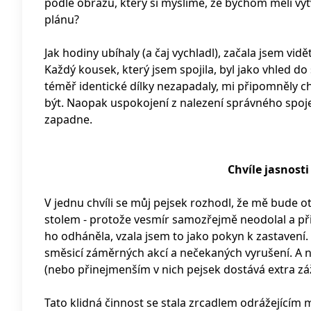
podle obrazu, který si myslíme, že bychom měli vyt
plánu?
Jak hodiny ubíhaly (a čaj vychladl), začala jsem vi
Každý kousek, který jsem spojila, byl jako vhled d
téměř identické dílky nezapadaly, mi připomněly chv
být. Naopak uspokojení z nalezení správného spoj
zapadne.
Chvíle jasnost
V jednu chvíli se můj pejsek rozhodl, že mě bude 
stolem - protože vesmír samozřejmě neodolal a př
ho odháněla, vzala jsem to jako pokyn k zastavení. 
směsicí záměrných akcí a nečekaných vyrušení. A 
(nebo přinejmenším v nich pejsek dostává extra zá
Tato klidná činnost se stala zrcadlem odrážejícím 