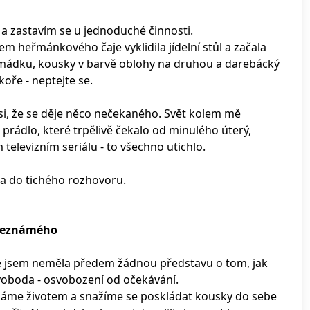
 a zastavím se u jednoduché činnosti.
m heřmánkového čaje vyklidila jídelní stůl a začala
romádku, kousky v barvě oblohy na druhou a darebácký
oře - neptejte se.
si, že se děje něco nečekaného. Svět kolem mě
prádlo, které trpělivě čekalo od minulého úterý,
televizním seriálu - to všechno utichlo.
ila do tichého rozhovoru.
neznámého
 jsem neměla předem žádnou představu o tom, jak
svoboda - osvobození od očekávání.
cháme životem a snažíme se poskládat kousky do sebe