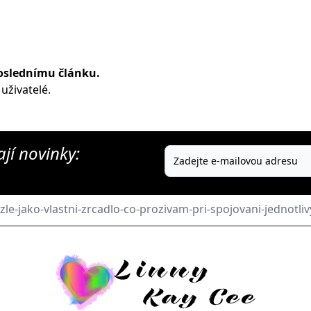
oslednímu článku.
uživatelé.
jí novinky:
zle-jako-vlastni-zrcadlo-co-prozivam-pri-spojovani-jednotl