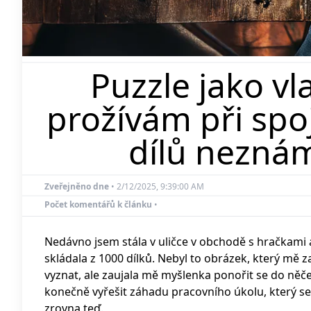
Puzzle jako vl
prožívám při spo
dílů nezná
Zveřejněno dne
•
2/12/2025, 9:39:00 AM
Počet komentářů k článku
•
Nedávno jsem stála v uličce v obchodě s hračkami 
skládala z 1000 dílků. Nebyl to obrázek, který mě 
vyznat, ale zaujala mě myšlenka ponořit se do ně
konečně vyřešit záhadu pracovního úkolu, který s
zrovna teď.