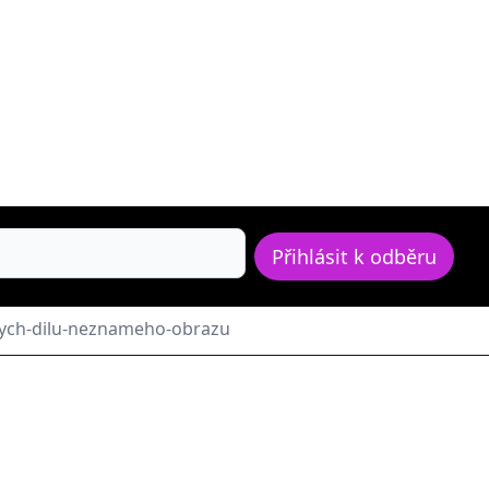
Přihlásit k odběru
ivych-dilu-neznameho-obrazu