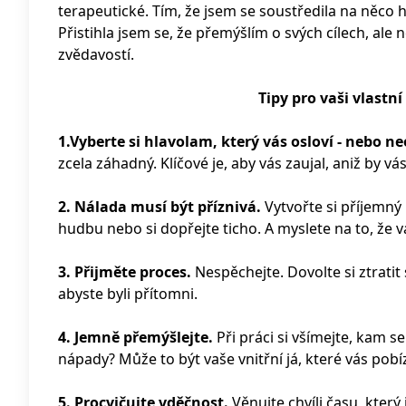
terapeutické. Tím, že jsem se soustředila na něco
Přistihla jsem se, že přemýšlím o svých cílech, ale
zvědavostí.
Tipy pro vaši vlastn
1.Vyberte si hlavolam, který vás osloví - nebo ne
zcela záhadný. Klíčové je, aby vás zaujal, aniž by vás 
2. Nálada musí být příznivá.
Vytvořte si příjemný 
hudbu nebo si dopřejte ticho. A myslete na to, že 
3. Přijměte proces.
Nespěchejte. Dovolte si ztratit 
abyste byli přítomni.
4. Jemně přemýšlejte.
Při práci si všímejte, kam s
nápady? Může to být vaše vnitřní já, které vás pob
5. Procvičujte vděčnost.
Věnujte chvíli času, který 