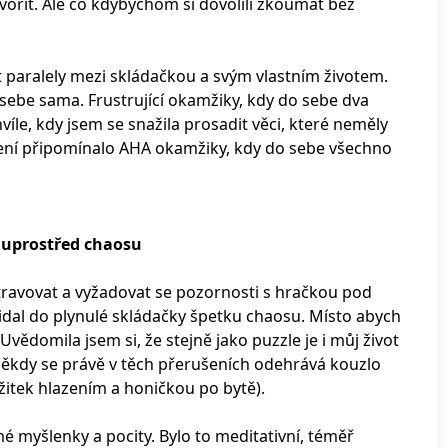
vořit. Ale co kdybychom si dovolili zkoumat bez
dět paralely mezi skládačkou a svým vlastním životem.
o sebe sama. Frustrující okamžiky, kdy do sebe dva
íle, kdy jsem se snažila prosadit věci, které neměly
ení připomínalo AHA okamžiky, kdy do sebe všechno
i uprostřed chaosu
otravovat a vyžadovat se pozornosti s hračkou pod
idal do plynulé skládačky špetku chaosu. Místo abych
Uvědomila jsem si, že stejně jako puzzle je i můj život
někdy se právě v těch přerušeních odehrává kouzlo
žitek hlazením a honičkou po bytě).
mé myšlenky a pocity. Bylo to meditativní, téměř