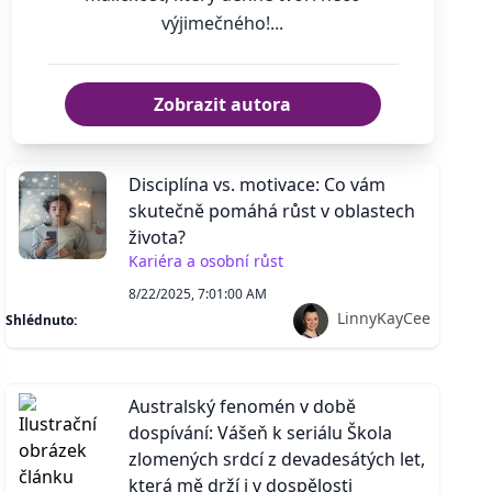
výjimečného!...
Zobrazit autora
Disciplína vs. motivace: Co vám
skutečně pomáhá růst v oblastech
života?
Kariéra a osobní růst
8/22/2025, 7:01:00 AM
LinnyKayCee
Shlédnuto:
Australský fenomén v době
dospívání: Vášeň k seriálu Škola
zlomených srdcí z devadesátých let,
která mě drží i v dospělosti