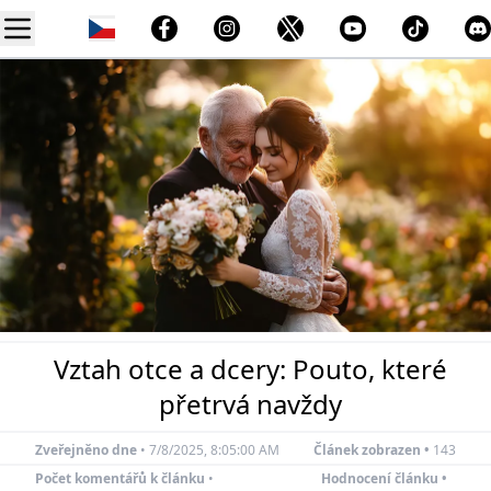
Vztah otce a dcery: Pouto, které
přetrvá navždy
Zveřejněno dne
•
7/8/2025, 8:05:00 AM
Článek zobrazen •
143
Počet komentářů k článku
•
Hodnocení článku •