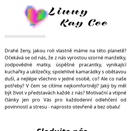
Drahé ženy, jakou roli vlastně máme na této planetě?
Očekává se od nás, že z nás vyrostou vzorné manželky,
zodpovědné matky, úspěšné pracantky, vynikající
kuchařky a uklízečky, spolehlivé kamarádky s obětavou
duší, a nejlépe všechno v jedné osobě, co? Ale co naše
potřeby? V čem se cítíme nejkomfortněji? Jaký by měl
být život v představách každé z nás? Motivační a vtipné
články jen pro Vás pro každodenní odlehčení od
povinností a stresu - naprosto otevřeně a bez obalu!