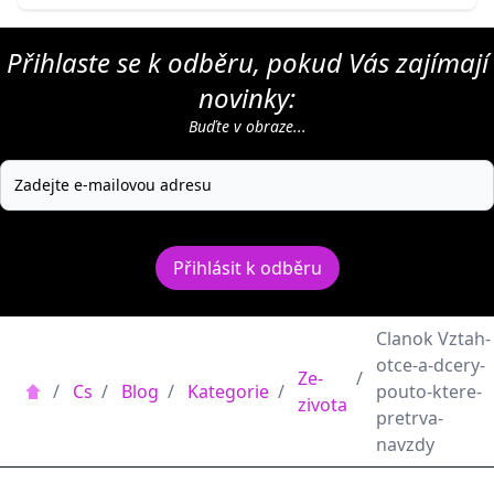
Přihlaste se k odběru, pokud Vás zajímají
novinky:
Buďte v obraze...
Přihlásit k odběru
Clanok Vztah-
otce-a-dcery-
Ze-
/
/
Cs
/
Blog
/
Kategorie
/
pouto-ktere-
zivota
pretrva-
navzdy