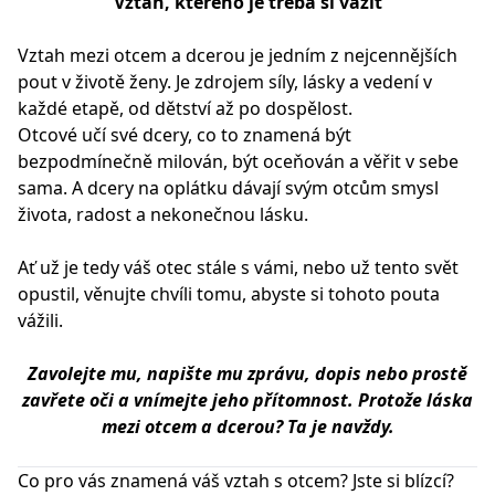
Vztah, kterého je třeba si vážit
Vztah mezi otcem a dcerou je jedním z nejcennějších
pout v životě ženy. Je zdrojem síly, lásky a vedení v
každé etapě, od dětství až po dospělost.
Otcové učí své dcery, co to znamená být
bezpodmínečně milován, být oceňován a věřit v sebe
sama. A dcery na oplátku dávají svým otcům smysl
života, radost a nekonečnou lásku.
Ať už je tedy váš otec stále s vámi, nebo už tento svět
opustil, věnujte chvíli tomu, abyste si tohoto pouta
vážili.
Zavolejte mu, napište mu zprávu, dopis nebo prostě
zavřete oči a vnímejte jeho přítomnost. Protože láska
mezi otcem a dcerou? Ta je navždy.
Co pro vás znamená váš vztah s otcem? Jste si blízcí?