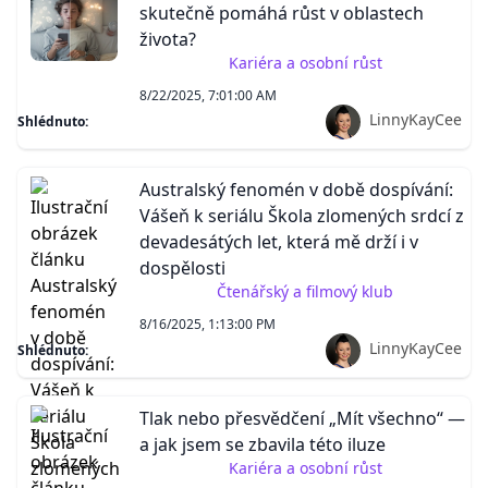
skutečně pomáhá růst v oblastech
života?
Kariéra a osobní růst
8/22/2025, 7:01:00 AM
LinnyKayCee
Shlédnuto:
Australský fenomén v době dospívání:
Vášeň k seriálu Škola zlomených srdcí z
devadesátých let, která mě drží i v
dospělosti
Čtenářský a filmový klub
8/16/2025, 1:13:00 PM
LinnyKayCee
Shlédnuto:
Tlak nebo přesvědčení „Mít všechno“ —
a jak jsem se zbavila této iluze
Kariéra a osobní růst