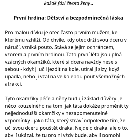
každé fázi života ženy…
První hrdina: Dětství a bezpodmínečná láska
Pro malou dívku je otec často prvním mužem, ke
kterému vzhlíží. Od chvíle, kdy otec drží svou dceru v
náručí, vzniká pouto. Stává se jejím ochráncem,
vzorem a prvním hrdinou. Tato první léta jsou plná
vzácných okamžiků, které si dcera navždy nese s
sebou - když ji učil jezdit na kole, utíral jí slzy, když
upadla, nebo ji vzal na velkolepou pouť všemožných
atrakcí.
Tyto okamžiky péče a něhy budují základ důvěry. Je
něco kouzelného na tom, jak táta dokáže proměnit ty
nejjednodušší okamžiky v nezapomenutelné
vzpomínky - jako táta, který stráví odpoledne tím, že
učí svou dceru pouštět draka. Nejde o draka, ale o to,
aby jí ukázal, že tu pro ni vždy bude, aby jí pomohl