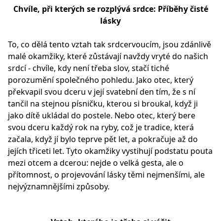
Chvíle, při kterých se rozplývá srdce: Příběhy čisté
lásky
To, co dělá tento vztah tak srdcervoucím, jsou zdánlivě
malé okamžiky, které zůstávají navždy vryté do našich
srdcí - chvíle, kdy není třeba slov, stačí tiché
porozumění společného pohledu. Jako otec, který
překvapil svou dceru v její svatební den tím, že s ní
tančil na stejnou písničku, kterou si broukal, když ji
jako dítě ukládal do postele. Nebo otec, který bere
svou dceru každý rok na ryby, což je tradice, která
začala, když jí bylo teprve pět let, a pokračuje až do
jejích třiceti let. Tyto okamžiky vystihují podstatu pouta
mezi otcem a dcerou: nejde o velká gesta, ale o
přítomnost, o projevování lásky těmi nejmenšími, ale
nejvýznamnějšími způsoby.