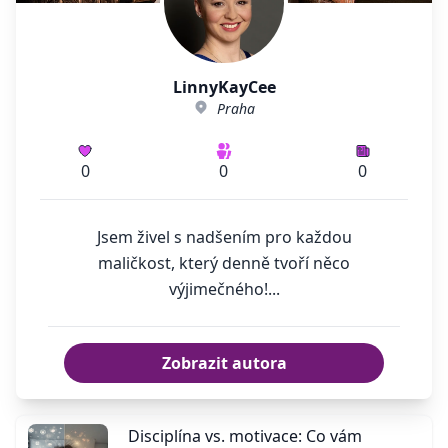
LinnyKayCee
Praha
0
0
0
Jsem živel s nadšením pro každou
maličkost, který denně tvoří něco
výjimečného!...
Zobrazit autora
Disciplína vs. motivace: Co vám