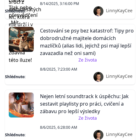
8/14/2025, 3:16:00 PM
LinnyKayCee
Shlédnuto:
Cestování se psy bez katastrof: Tipy pro
dobrodružné majitele domácích
mazlíčků (alias lidi, jejichž psi mají lepší
zavazadla než oni sami)
Ze života
8/8/2025, 7:23:00 AM
LinnyKayCee
Shlédnuto:
Nejen letní soundtrack k úspěchu: Jak
sestavit playlisty pro práci, cvičení a
zábavu pro lepší výsledky
Ze života
8/6/2025, 6:28:00 AM
LinnyKayCee
Shlédnuto: