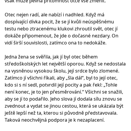
však může pevná přítomnost otce vše změnit.
Otec nejen radí, ale nabízí i nadhled. Když má
dospívající dívka pocit, že se jí kvůli neúspěšnému
testu nebo ztracenému klukovi zhroutil svět, otec jí
dokáže připomenout, že jde o dočasné nezdary. On
vidí širší souvislosti, zatímco ona to nedokáže.
Jedna žena se svěřila, jak jí byl otec během
středoškolských let největší oporou. Když se nedostala
na vysněnou vysokou školu, její srdce bylo zlomené.
Zatímco jí všichni říkali, aby „šla dál“, byl to její otec,
kdo si s ní sedl, potvrdil její pocity a pak řekl: „Tohle
není konec, je to jen přesměrování.“ Všichni se snažili,
aby se jí to podařilo. Jeho slova jí dodala sílu znovu se
zvednout a vydat se jinou cestou, která se ukázala být
ještě lepší než ta, kterou si původně představovala.
Taková neochvějná podpora je k nezaplacení.