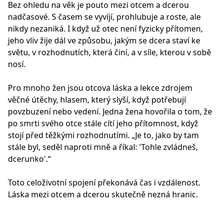
Bez ohledu na věk je pouto mezi otcem a dcerou
nadčasové. S časem se vyvíjí, prohlubuje a roste, ale
nikdy nezaniká. I když už otec není fyzicky přítomen,
jeho vliv žije dál ve způsobu, jakým se dcera staví ke
světu, v rozhodnutích, která činí, a v síle, kterou v sobě
nosí.
Pro mnoho žen jsou otcova láska a lekce zdrojem
věčné útěchy, hlasem, který slyší, když potřebují
povzbuzení nebo vedení. Jedna žena hovořila o tom, že
po smrti svého otce stále cítí jeho přítomnost, když
stojí před těžkými rozhodnutími. „Je to, jako by tam
stále byl, seděl naproti mně a říkal: 'Tohle zvládneš,
dcerunko'.“
Toto celoživotní spojení překonává čas i vzdálenost.
Láska mezi otcem a dcerou skutečně nezná hranic.