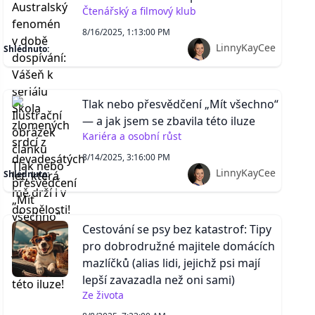
Čtenářský a filmový klub
8/16/2025, 1:13:00 PM
LinnyKayCee
Shlédnuto:
Tlak nebo přesvědčení „Mít všechno“
— a jak jsem se zbavila této iluze
Kariéra a osobní růst
8/14/2025, 3:16:00 PM
LinnyKayCee
Shlédnuto:
Cestování se psy bez katastrof: Tipy
pro dobrodružné majitele domácích
mazlíčků (alias lidi, jejichž psi mají
lepší zavazadla než oni sami)
Ze života