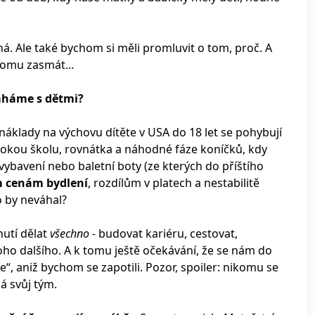
á. Ale také bychom si měli promluvit o tom, proč. A
tomu zasmát...
áháme s dětmi?
náklady na výchovu dítěte v USA do 18 let se pohybují
sokou školu, rovnátka a náhodné fáze koníčků, kdy
bavení nebo baletní boty (ze kterých do příštího
m cenám bydlení
, rozdílům v platech a nestabilitě
 by neváhal?
nutí dělat
všechno -
budovat kariéru, cestovat,
oho dalšího. A k tomu ještě očekávání, že se nám do
“, aniž bychom se zapotili. Pozor, spoiler: nikomu se
á svůj tým.