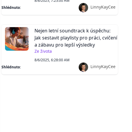
8/8/2025, 7:23:00 AM
LinnyKayCee
Shlédnuto:
Nejen letní soundtrack k úspěchu:
Jak sestavit playlisty pro práci, cvičení
a zábavu pro lepší výsledky
Ze života
8/6/2025, 6:28:00 AM
LinnyKayCee
Shlédnuto: