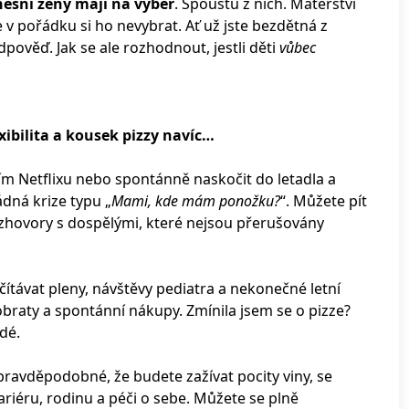
ešní ženy mají na výběr
. Spoustu z nich. Mateřství
 v pořádku si ho nevybrat. Ať už jste bezdětná z
dpověď. Jak se ale rozhodnout, jestli děti
vůbec
exibilita a kousek pizzy navíc…
ním Netflixu nebo spontánně naskočit do letadla a
ádná krize typu „
Mami, kde mám ponožku?
“. Můžete pít
 rozhovory s dospělými, které nejsou přerušovány
ítávat pleny, návštěvy pediatra a nekonečné letní
braty a spontánní nákupy. Zmínila jsem se o pizze?
dé.
pravděpodobné, že budete zažívat pocity viny, se
ariéru, rodinu a péči o sebe. Můžete se plně