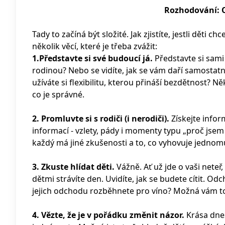
Rozhodování: O
Tady to začíná být složité. Jak zjistíte, jestli děti c
několik věcí, které je třeba zvážit:
1.Představte si své budoucí já.
Představte si sami
rodinou? Nebo se vidíte, jak se vám daří samostatn
užíváte si flexibilitu, kterou přináší bezdětnost
co je správné.
2. Promluvte si s rodiči (i nerodiči).
Získejte infor
informací - vzlety, pády i momenty typu „proč jsem s
každý má jiné zkušenosti a to, co vyhovuje jedno
3. Zkuste hlídat děti.
Vážně. Ať už jde o vaši neteř
dětmi strávíte den. Uvidíte, jak se budete cítit. Od
jejich odchodu rozběhnete pro víno? Možná vám to 
4. Vězte, že je v pořádku změnit názor.
Krása dneš