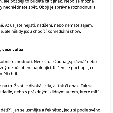
, ale později to budete cítit jinak. Nebo se možná
kdy neohlédnete zpět. Obojí je správné rozhodnutí a
é. Ať už jste nejistí, nadšení, nebo nemáte zájem,
, ale někdy jsou chodící komediální show.
, vaše volba
osobní rozhodnutí. Neexistuje žádná „správná“ nebo
různým způsobem naplňující. Klíčem je pochopit, co
měli chtít.
na to. Život je divoká jízda, ať tak či onak. Tak se
 sedadle, nebo s prázdným, klidným autem, které míří k
děti?“, jen se usmějte a řekněte: „Jedu si podle svého