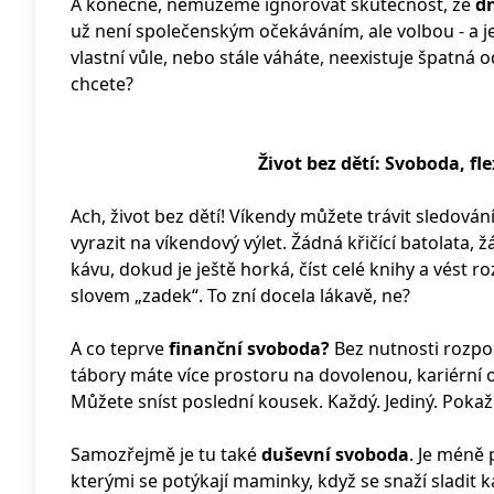
A konečně, nemůžeme ignorovat skutečnost, že
dn
už není společenským očekáváním, ale volbou - a je
vlastní vůle, nebo stále váháte, neexistuje špatná o
chcete?
Život bez dětí: Svoboda, fl
Ach, život bez dětí! Víkendy můžete trávit sledová
vyrazit na víkendový výlet. Žádná křičící batolata, ž
kávu, dokud je ještě horká, číst celé knihy a vést
slovem „zadek“. To zní docela lákavě, ne?
A co teprve
finanční svoboda?
Bez nutnosti rozpoč
tábory máte více prostoru na dovolenou, kariérní o
Můžete sníst poslední kousek. Každý. Jediný. Pokaž
Samozřejmě je tu také
duševní svoboda
. Je méně 
kterými se potýkají maminky, když se snaží sladit k