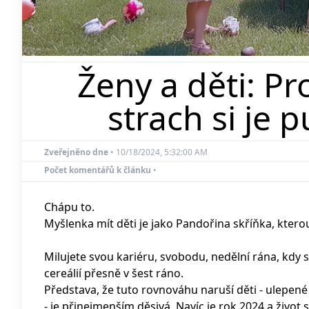
Ženy a děti: 
strach si je p
Zveřejněno dne
•
10/18/2024, 5:32:00 AM
Počet komentářů k článku
•
Chápu to.
Myšlenka mít děti je jako Pandořina skříňka, kterou
Milujete svou kariéru, svobodu, nedělní rána, kdy
cereálií přesně v šest ráno.
Představa, že tuto rovnováhu naruší děti - ulepen
- je přinejmenším děsivá. Navíc je rok 2024 a život