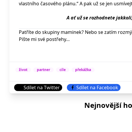
vlastního časového plánu.“ A pak už se jen usmívejt
A ať už se rozhodnete jakkoli
Patříte do skupiny maminek? Nebo se zatím rozmýšl
Pište mi své postřehy…
život
partner
cíle
překážka
Sdílet na Twitter
Sdílet na Facebook
Nejnovější h