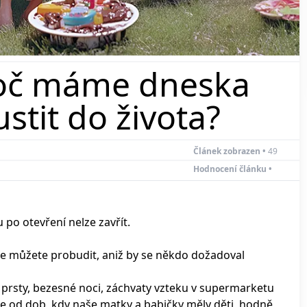
Proč máme dneska
ustit do života?
Článek zobrazen •
49
Hodnocení článku •
 po otevření nelze zavřít.
 se můžete probudit, aniž by se někdo dožadoval
é prsty, bezesné noci, záchvaty vzteku v supermarketu
 se od dob, kdy naše matky a babičky měly děti, hodně