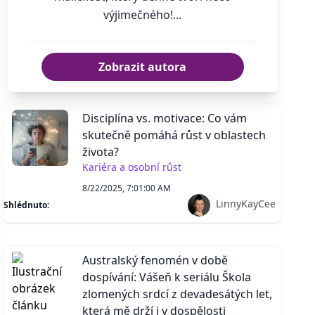
výjimečného!...
Zobrazit autora
Disciplína vs. motivace: Co vám
skutečně pomáhá růst v oblastech
života?
Kariéra a osobní růst
8/22/2025, 7:01:00 AM
LinnyKayCee
Shlédnuto:
Australský fenomén v době
dospívání: Vášeň k seriálu Škola
zlomených srdcí z devadesátých let,
která mě drží i v dospělosti