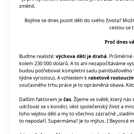
změnil.
Bojíme se dnes pustit děti do svého života? Možn
cestou se 
Proč dnes v
Buďme realisté:
výchova dětí je drahá
. Průměrné 
kolem 230 000 dolarů. A to ani nezapočítáváme vy
budou potřebovat kompletní sadu paintballového vy
týdne vyrostou). A vzhledem k
raketově rostoucí
současného trhu práce je to oprávněná obava. Kdo
Dalším faktorem je
čas
. Žijeme ve světě, který nás 
udržovat se v kondici, vést společenský život a mn
toho vejdou děti a my to všechno zázračně „sladíme
to nepodaří. Supermáma? Je to mýtus. I Beyoncé m