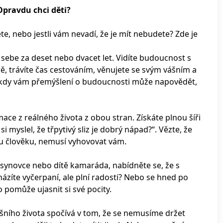
pravdu chci děti?
hcete, nebo jestli vám nevadí, že je mít nebudete? Zde je
 sebe za deset nebo dvacet let. Vidíte budoucnost s
ě, trávíte čas cestováním, věnujete se svým vášním a
? Někdy vám přemýšlení o budoucnosti může napovědět,
mace z reálného života z obou stran. Získáte plnou šíři
i myslel, že třpytivý sliz je dobrý nápad?“. Vězte, že
mu člověku, nemusí vyhovovat vám.
, synovce nebo dítě kamaráda, nabídněte se, že s
cházíte vyčerpaní, ale plní radosti? Nebo se hned po
pomůže ujasnit si své pocity.
ního života spočívá v tom, že se nemusíme držet