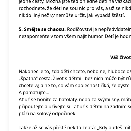
jedné cesty. Možná jste teď ohledně dětí na vážkách
rozhodnete, že děti nejsou nic pro vás, a už se ni
nikdo jiný než
vy
nemůže určit, jak vypadá štěstí.
5. Smějte se chaosu.
Rodičovství je nepředvídateln
nezapomeňte v tom všem najít humor. Dětí je hodně
Váš život
Nakonec je to, zda děti chcete, nebo ne, hluboce 
„špatná“ cesta. Život s dětmi i bez nich může být 
chcete
vy,
a ne to, co vám společnost říká, že byste 
A pamatujte...
Ať už se honíte za batolaty, nebo za svými sny, máte 
připoutejte a užívejte si - ať už s dětmi na zadním
pláži na sólový odpočinek.
Takže až se vás příště někdo zeptá: „Kdy budeš mít 