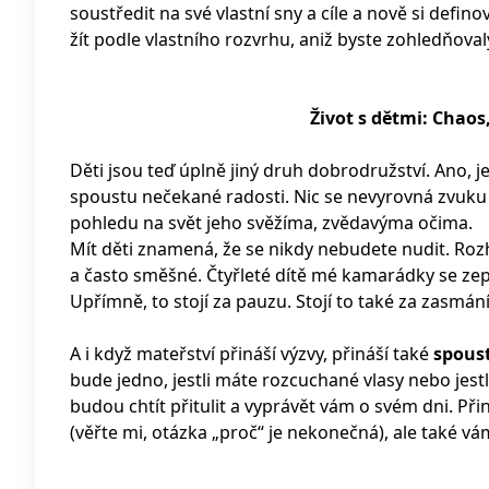
soustředit na své vlastní sny a cíle a nově si def
žít podle vlastního rozvrhu, aniž byste zohledňova
Život s dětmi: Chaos
Děti jsou teď úplně jiný druh dobrodružství. Ano, je
spoustu nečekané radosti. Nic se nevyrovná zvuku
pohledu na svět jeho svěžíma, zvědavýma očima.
Mít děti znamená, že se nikdy nebudete nudit. Roz
a často směšné. Čtyřleté dítě mé kamarádky se zep
Upřímně, to stojí za pauzu. Stojí to také za zasmání
A i když mateřství přináší výzvy, přináší také
spous
bude jedno, jestli máte rozcuchané vlasy nebo jestli
budou chtít přitulit a vyprávět vám o svém dni. Přiná
(věřte mi, otázka „proč“ je nekonečná), ale také vá