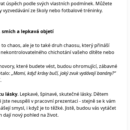
inovat úspěch podle svých vlastních podmínek. Můžete
ly vyzvedávání ze školy nebo fotbalové tréninky.
, smích a lepkavá objetí
 to chaos, ale je to také druh chaosu, který přináší
 nekontrolovatelného chichotání vašeho dítěte nebo
hovory, které budete vést, budou ohromující, zábavné
talo:
„Mami, když krávy bučí, jaký zvuk vydávají banány?“
.
tu lásky
. Lepkavé, špinavé, skutečné lásky. Dětem
 jste neuspěli v pracovní prezentaci - stejně se k vám
šejí smysl, i když je to těžké. Jistě, budou vás vytáčet
m dají nový pohled na život.