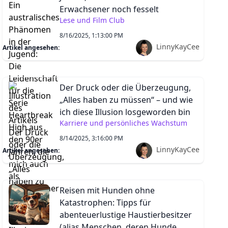
Erwachsener noch fesselt
Lese und Film Club
8/16/2025, 1:13:00 PM
LinnyKayCee
Artikel angesehen:
Der Druck oder die Überzeugung,
„Alles haben zu müssen“ – und wie
ich diese Illusion losgeworden bin
Karriere und persönliches Wachstum
8/14/2025, 3:16:00 PM
LinnyKayCee
Artikel angesehen:
Reisen mit Hunden ohne
Katastrophen: Tipps für
abenteuerlustige Haustierbesitzer
(alias Menschen, deren Hunde