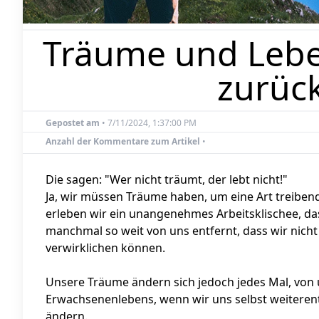
Träume und Lebe
zurüc
Gepostet am
•
7/11/2024, 1:37:00 PM
Anzahl der Kommentare zum Artikel
•
Die sagen: "Wer nicht träumt, der lebt nicht!"
Ja, wir müssen Träume haben, um eine Art treibend
erleben wir ein unangenehmes Arbeitsklischee, das
manchmal so weit von uns entfernt, dass wir nicht
verwirklichen können.
Unsere Träume ändern sich jedoch jedes Mal, von
Erwachsenenlebens, wenn wir uns selbst weiteren
ändern.