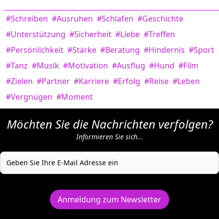
#Schreiben
#Ausruhen
#Schlafen
#Geschichte
#Unterstützung
#Sicherheit
#Liebe
#Treffen
#Persönlichkeit
#Stärke
#Beratung
#Hindernis
#Sport
#Tanz
#Musik
#Motivation
#Ausflug
#Hund
#Film
#Zielen
#Partner
#Karriere
#Erfolg
#Reise
#Leben
#Vergnügen
#Moment
Möchten Sie die Nachrichten verfolgen?
Informieren Sie sich...
Anmeldung zum Newsletter