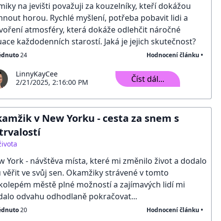
iky na jevišti považuji za kouzelníky, kteří dokážou
nout horou. Rychlé myšlení, potřeba pobavit lidi a
voření atmosféry, která dokáže odlehčit náročné
uace každodenních starostí. Jaká je jejich skutečnost?
édnuto
24
Hodnocení článku •
LinnyKayCee
Číst dál...
2/21/2025, 2:16:00 PM
amžik v New Yorku - cesta za snem s
trvalostí
života
 York - návštěva místa, které mi změnilo život a dodalo
u věřit ve svůj sen. Okamžiky strávené v tomto
kolepém městě plné možností a zajímavých lidí mi
dalo odvahu odhodlaně pokračovat...
édnuto
20
Hodnocení článku •