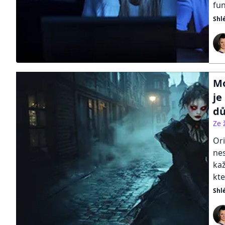
fu
Shl
Mo
je
dů
Ze 
Ori
nes
ka
kte
Shl