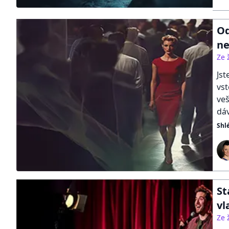
Od
ne
Ze 
Jst
vst
veš
dáv
Shl
St
vl
Ze 