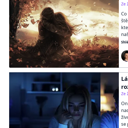
Ze 
Co 
ště
kte
naš
Shl
Lá
ro
Ze 
On
nad
ži
se 