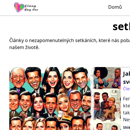
Domů
set
Články o nezapomenutelných setkáních, které nás pobavil
našem životě.
Ja
sv
Čte
Fen
kte
tak
Nes
Shl