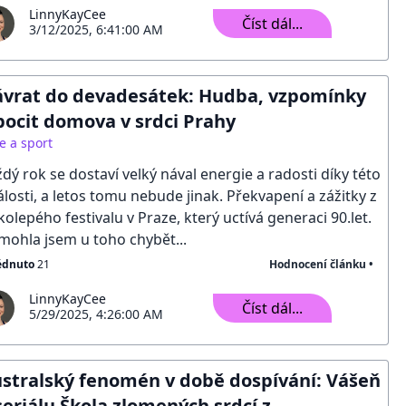
LinnyKayCee
Číst dál...
3/12/2025, 6:41:00 AM
vrat do devadesátek: Hudba, vzpomínky
pocit domova v srdci Prahy
e a sport
dý rok se dostaví velký nával energie a radosti díky této
losti, a letos tomu nebude jinak. Překvapení a zážitky z
kolepého festivalu v Praze, který uctívá generaci 90.let.
ohla jsem u toho chybět...
édnuto
21
Hodnocení článku •
LinnyKayCee
Číst dál...
5/29/2025, 4:26:00 AM
stralský fenomén v době dospívání: Vášeň
seriálu Škola zlomených srdcí z