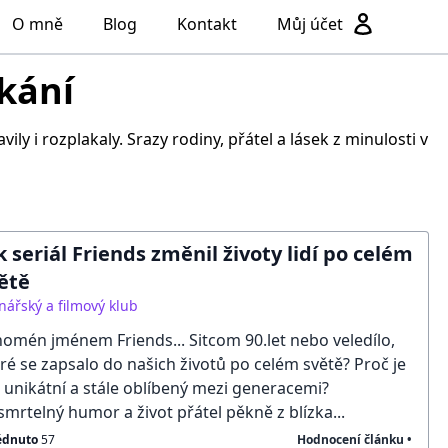
O mně
Blog
Kontakt
Můj účet
kání
y i rozplakaly. Srazy rodiny, přátel a lásek z minulosti v
k seriál Friends změnil životy lidí po celém
ětě
nářský a filmový klub
omén jménem Friends... Sitcom 90.let nebo veledílo,
ré se zapsalo do našich životů po celém světě? Proč je
 unikátní a stále oblíbený mezi generacemi?
mrtelný humor a život přátel pěkně z blízka...
édnuto
57
Hodnocení článku •