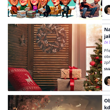
Na
ja
Ze 
Pře
obd
zpř
Shl
Ob
kd