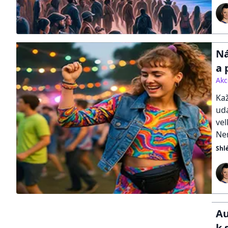
Ná
a 
Akc
Kaž
udá
vel
Nem
Shl
Au
k 