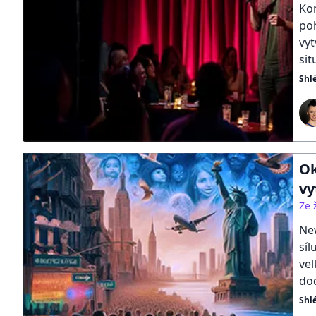
Kom
poh
vyt
sit
Shl
Ok
vy
Ze 
New
síl
vel
do
Shl