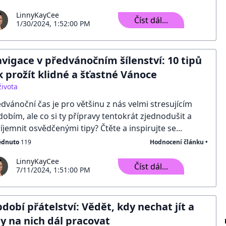
LinnyKayCee
Číst dál...
1/30/2024, 1:52:00 PM
vigace v předvánočním šílenství: 10 tipů
k prožít klidné a šťastné Vánoce
života
dvánoční čas je pro většinu z nás velmi stresujícím
obím, ale co si ty přípravy tentokrát zjednodušit a
íjemnit osvědčenými tipy? Čtěte a inspirujte se...
édnuto
119
Hodnocení článku •
LinnyKayCee
Číst dál...
7/11/2024, 1:51:00 PM
dobí přátelství: Vědět, kdy nechat jít a
y na nich dál pracovat