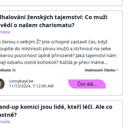
halování ženských tajemství: Co muži
vědí o našem charismatu?
života
e ženou s velkým Ž? Jste schopné zastavit čas, když
oupíte do místnosti plnou mužů a strhnout na sebe
kerou pozornost úplně přirozeně? Jaká tajemství nám
ají odvahu oslnit kohokoli? Každá je přeci máme...
édnuto
36
Hodnocení článku •
LinnyKayCee
Číst dál...
11/13/2024, 7:12:00 AM
and-up komici jsou lidé, kteří léčí. Ale co
astně?
života