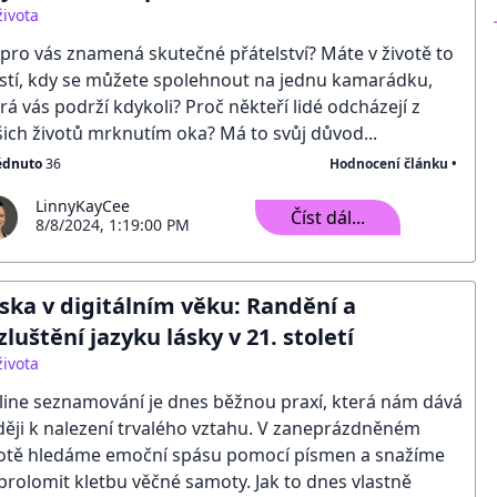
života
pro vás znamená skutečné přátelství? Máte v životě to
stí, kdy se můžete spolehnout na jednu kamarádku,
rá vás podrží kdykoli? Proč někteří lidé odcházejí z
ich životů mrknutím oka? Má to svůj důvod...
édnuto
36
Hodnocení článku •
LinnyKayCee
Číst dál...
8/8/2024, 1:19:00 PM
ska v digitálním věku: Randění a
zluštění jazyku lásky v 21. století
života
line seznamování je dnes běžnou praxí, která nám dává
ěji k nalezení trvalého vztahu. V zaneprázdněném
votě hledáme emoční spásu pomocí písmen a snažíme
prolomit kletbu věčné samoty. Jak to dnes vlastně