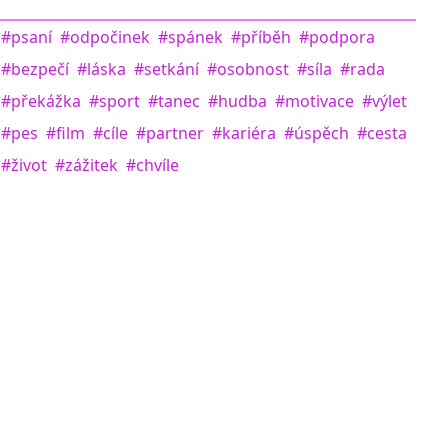
#psaní
#odpočinek
#spánek
#příběh
#podpora
#bezpečí
#láska
#setkání
#osobnost
#síla
#rada
#překážka
#sport
#tanec
#hudba
#motivace
#výlet
#pes
#film
#cíle
#partner
#kariéra
#úspěch
#cesta
#život
#zážitek
#chvíle