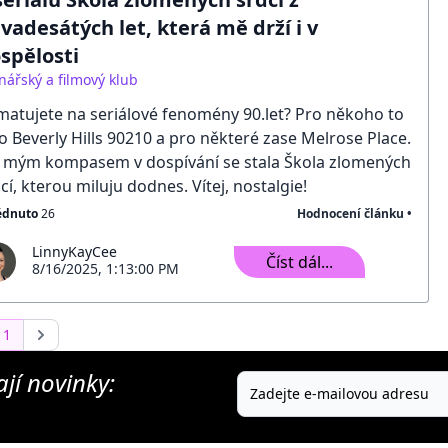
vadesátých let, která mě drží i v
spělosti
nářský a filmový klub
atujete na seriálové fenomény 90.let? Pro někoho to
o Beverly Hills 90210 a pro některé zase Melrose Place.
e mým kompasem v dospívání se stala Škola zlomených
cí, kterou miluju dodnes. Vítej, nostalgie!
édnuto
26
Hodnocení článku •
LinnyKayCee
Číst dál...
8/16/2025, 1:13:00 PM
1
jí novinky: