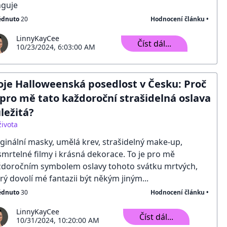
nguje
édnuto
20
Hodnocení článku •
LinnyKayCee
Číst dál...
10/23/2024, 6:03:00 AM
je Halloweenská posedlost v Česku: Proč
 pro mě tato každoroční strašidelná oslava
ležitá?
života
ginální masky, umělá krev, strašidelný make-up,
mrtelné filmy i krásná dekorace. To je pro mě
ždoročním symbolem oslavy tohoto svátku mrtvých,
rý dovolí mé fantazii být někým jiným...
édnuto
30
Hodnocení článku •
LinnyKayCee
Číst dál...
10/31/2024, 10:20:00 AM