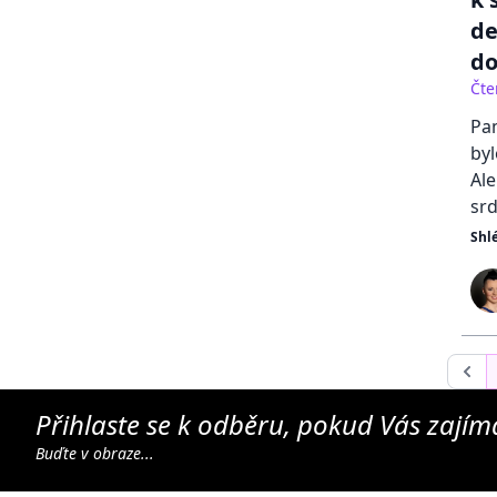
de
do
Čte
Pam
byl
Al
srd
Shl
Přihlaste se k odběru, pokud Vás zajíma
Buďte v obraze...